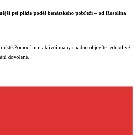
ější psí pláže podél benátského pobřeží – od Rosolina
 místě.Pomocí interaktivní mapy snadno objevíte jednotlivé
vání dovolené.